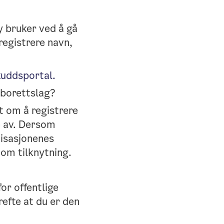
y bruker ved å gå
 registrere navn,
skuddsportal.
 borettslag?
t om å registrere
e av. Dersom
nisasjonenes
om tilknytning.
or offentlige
refte at du er den