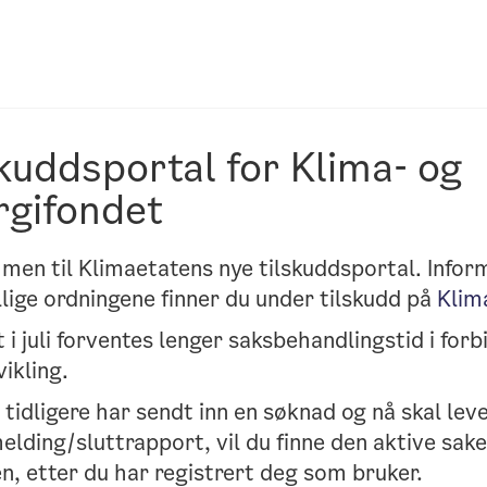
skuddsportal for Klima- og
rgifondet
men til Klimaetatens nye tilskuddsportal. Info
llige ordningene finner du under tilskudd på
Klim
 i juli forventes lenger saksbehandlingstid i for
vikling.
 tidligere har sendt inn en søknad og nå skal lev
elding/sluttrapport, vil du finne den aktive saken
n, etter du har registrert deg som bruker.