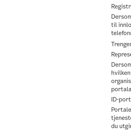
Registr
Dersom 
til inn
telefo
Trenge
Represe
Dersom 
hvilken
organis
portal
ID-por
Portale
tjenest
du utgi