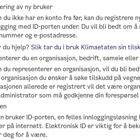
ering av ny bruker
du ikke har en konto fra før, kan du registrere n
logging med ID-porten under. Du vil bli bedt om å
nnummer og e-postadresse.
r du hjelp?
Slik tar du i bruk Klimaetaten sin til
nterer du en organisasjon, bedrift, sameie eller
du representerer en organisasjon, vil du bli bed
 organisasjon du ønsker å søke tilskudd på vegn
asjonen allerede er registrert vil det være orga
administrator som må godkjenne din forespørsel 
ten
n bruker ID-porten, en felles innloggingsløsning f
er på internett. Elektronisk ID er viktig for å bek
r deg for å være.