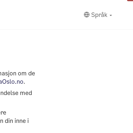
Språk
rmasjon om de
aOslo.no
.
bindelse med
ere
 din inne i