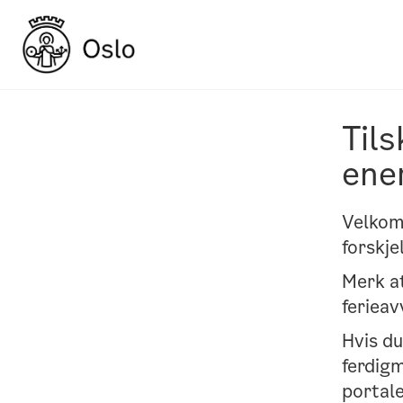
Gå
til
innhold
Til
ene
Velkom
forskje
Merk at
ferieav
Hvis du
ferdigm
portale